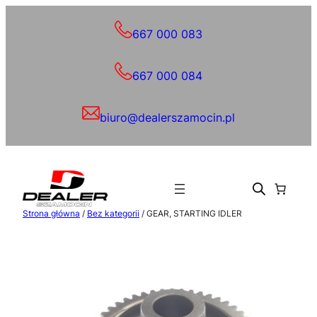
Przejdź
do
667 000 083
treści
667 000 084
biuro@dealerszamocin.pl
Strona główna
/
Bez kategorii
/ GEAR, STARTING IDLER