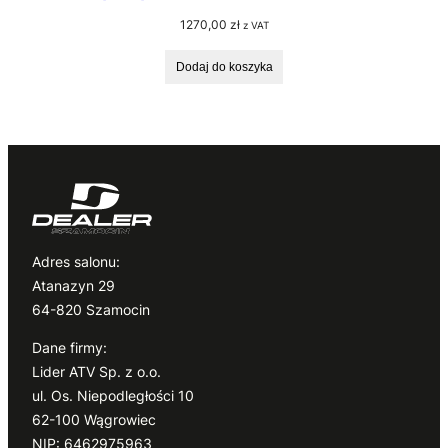
1270,00
zł
z VAT
Dodaj do koszyka
Adres salonu:
Atanazyn 29
64-820 Szamocin
Dane firmy:
Lider ATV Sp. z o.o.
ul. Os. Niepodległości 10
62-100 Wągrowiec
NIP: 6462975963