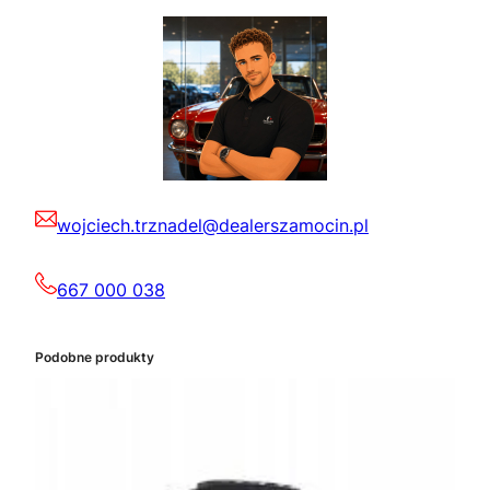
wojciech.trznadel@dealerszamocin.pl
667 000 038
Podobne produkty