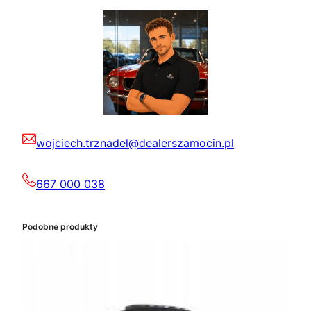
wojciech.trznadel@dealerszamocin.pl
667 000 038
Podobne produkty