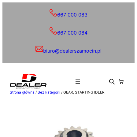
Przejdź
do
667 000 083
treści
667 000 084
biuro@dealerszamocin.pl
Strona główna
/
Bez kategorii
/ GEAR, STARTING IDLER