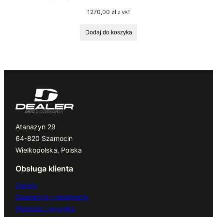
1270,00
zł
z VAT
Dodaj do koszyka
Atanazyn 29
64-820 Szamocin
Wielkopolska, Polska
Obsługa klienta
Zwroty
Gwarancja i reklamacje
Płatności i wysyłka