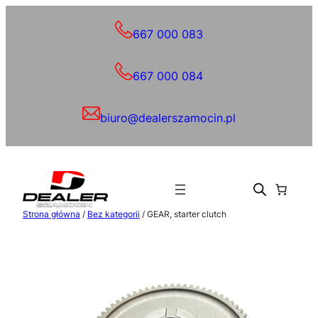
Przejdź
do
667 000 083
treści
667 000 084
biuro@dealerszamocin.pl
Strona główna
/
Bez kategorii
/ GEAR, starter clutch