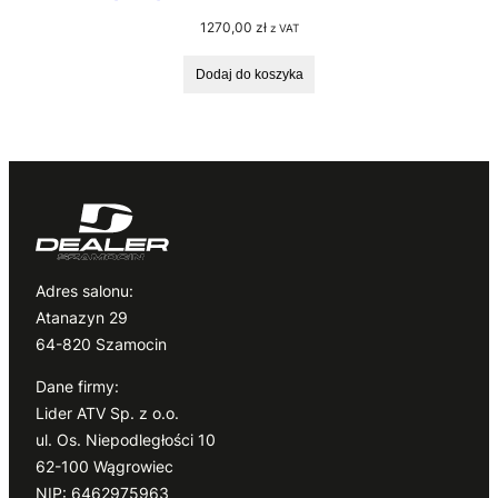
1270,00
zł
z VAT
Dodaj do koszyka
Adres salonu:
Atanazyn 29
64-820 Szamocin
Dane firmy:
Lider ATV Sp. z o.o.
ul. Os. Niepodległości 10
62-100 Wągrowiec
NIP: 6462975963