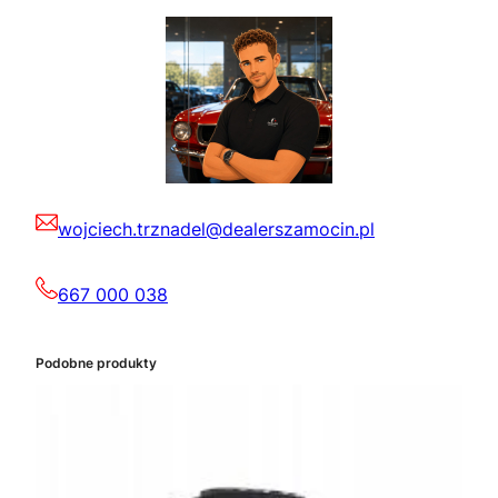
wojciech.trznadel@dealerszamocin.pl
667 000 038
Podobne produkty