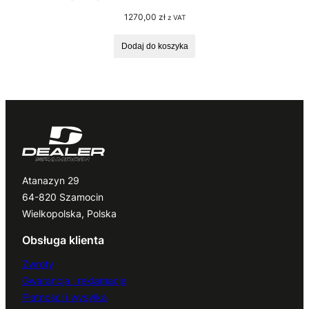
1270,00
zł
z VAT
Dodaj do koszyka
Atanazyn 29
64-820 Szamocin
Wielkopolska, Polska
Obsługa klienta
Zwroty
Gwarancja i reklamacje
Płatności i wysyłka