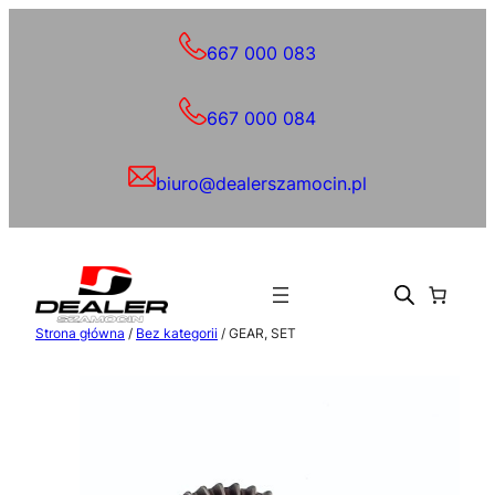
Przejdź
do
667 000 083
treści
667 000 084
biuro@dealerszamocin.pl
Strona główna
/
Bez kategorii
/ GEAR, SET