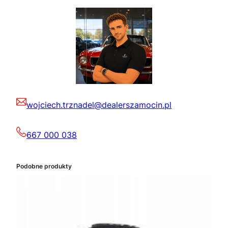
wojciech.trznadel@dealerszamocin.pl
667 000 038
Podobne produkty