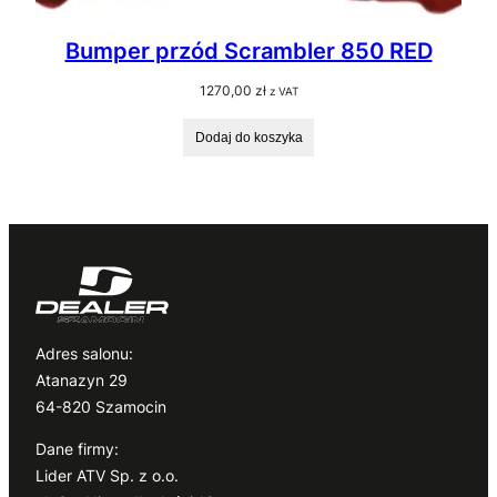
Bumper przód Scrambler 850 RED
1270,00
zł
z VAT
Dodaj do koszyka
Adres salonu:
Atanazyn 29
64-820 Szamocin
Dane firmy:
Lider ATV Sp. z o.o.