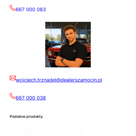
667 000 083
wojciech.trznadel@dealerszamocin.pl
667 000 038
Podobne produkty