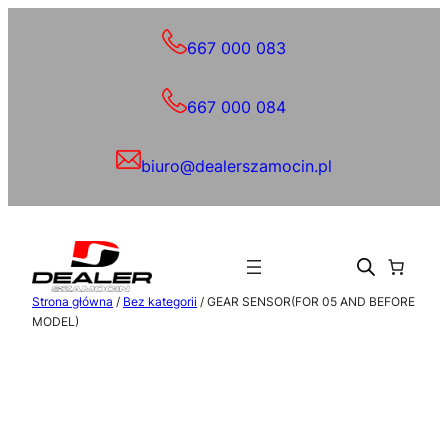
Przejdź
do
667 000 083
treści
667 000 084
biuro@dealerszamocin.pl
Strona główna
/
Bez kategorii
/ GEAR SENSOR(FOR 05 AND BEFORE
MODEL)