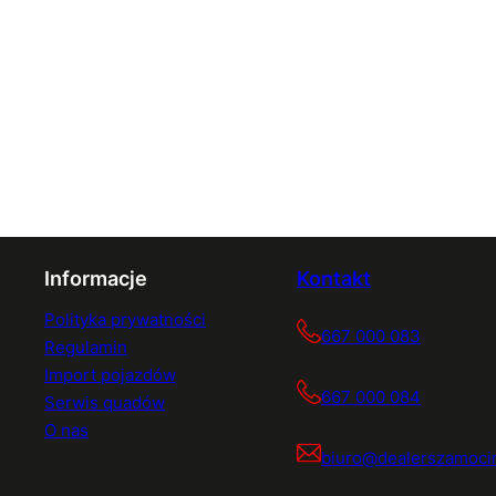
Informacje
Kontakt
Polityka prywatności
667 000 083
Regulamin
Import pojazdów
667 000 084
Serwis quadów
O nas
biuro@dealerszamocin