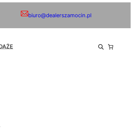
biuro@dealerszamocin.pl
DAŻE
.