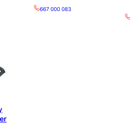
667 000 083
y
er