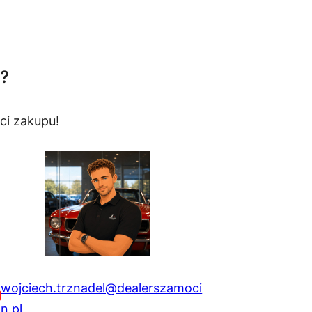
?
ci zakupu!
wojciech.trznadel@dealerszamoci
n.pl