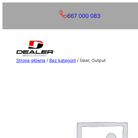
Przejdź
667 000 083
do
treści
Strona główna
/
Bez kategorii
/ Gear, Output