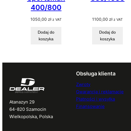
400/800
1050,00
zł
1100,00
zł
z VAT
z VAT
Dodaj do
Dodaj do
koszyka
koszyka
Obsługa klienta
Zwroty
Gwarancja i reklamacje
Płatności i wysyłka
Atanazyn 29
Finansowanie
64-820 Szamocin
Wielkopolska, Polska