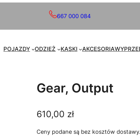
667 000 084
POJAZDY
ODZIEŻ
KASKI
AKCESORIA
WYPRZE
Gear, Output
610,00
zł
Ceny podane są bez kosztów dostawy