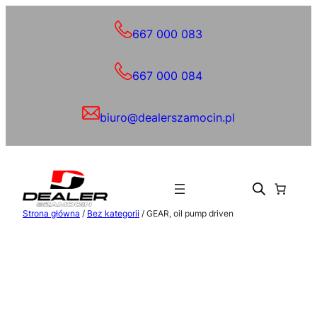
Przejdź
do
667 000 083
treści
667 000 084
biuro@dealerszamocin.pl
Strona główna
/
Bez kategorii
/ GEAR, oil pump driven