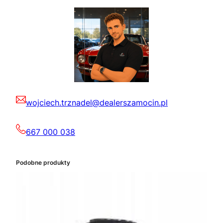
wojciech.trznadel@dealerszamocin.pl
667 000 038
Podobne produkty