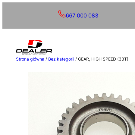
Przejdź
667 000 083
do
treści
Strona główna
/
Bez kategorii
/ GEAR, HIGH SPEED (33T)