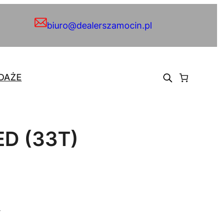
biuro@dealerszamocin.pl
DAŻE
ED (33T)
.