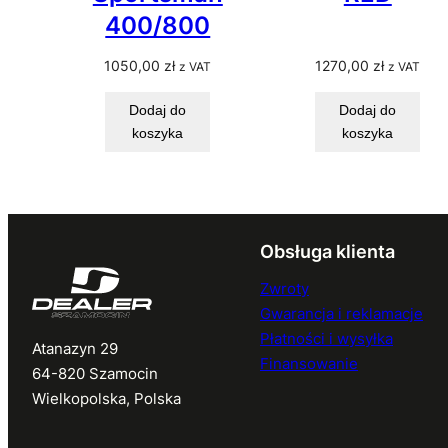
400/800
1050,00
zł
1270,00
zł
z VAT
z VAT
Dodaj do
Dodaj do
koszyka
koszyka
Obsługa klienta
Zwroty
Gwarancja i reklamacje
Płatności i wysyłka
Atanazyn 29
Finansowanie
64-820 Szamocin
Wielkopolska, Polska