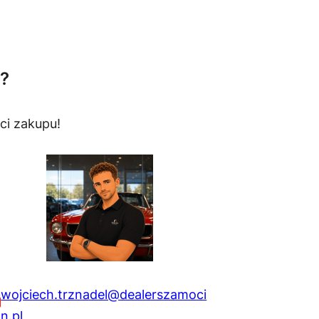
?
ci zakupu!
wojciech.trznadel@dealerszamoci
n.pl