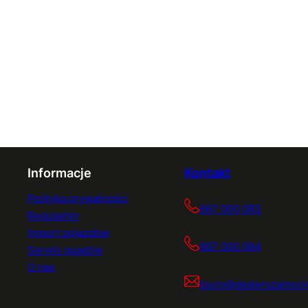
Informacje
Kontakt
Polityka prywatności
667 000 083
Regulamin
Import pojazdów
667 000 084
Serwis quadów
O nas
biuro@dealerszamocin