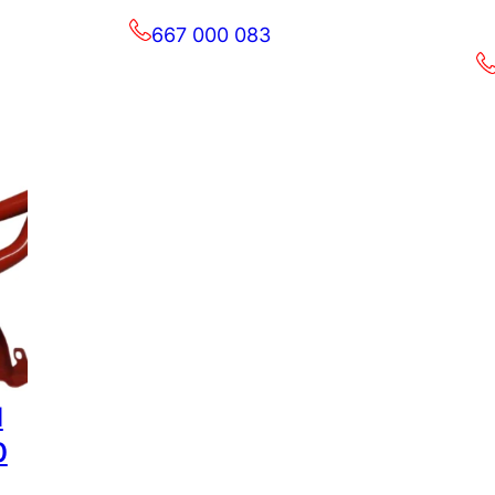
667 000 083
d
0