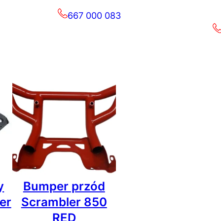
667 000 083
y
Bumper przód
er
Scrambler 850
RED