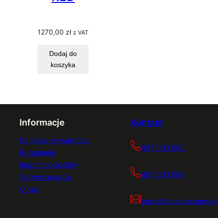
1270,00
zł
z VAT
Dodaj do
koszyka
Informacje
Kontakt
Polityka prywatności
667 000 083
Regulamin
Import pojazdów
667 000 084
Serwis quadów
O nas
biuro@dealerszamocin