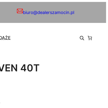
biuro@dealerszamocin.pl
DAŻE
IVEN 40T
.