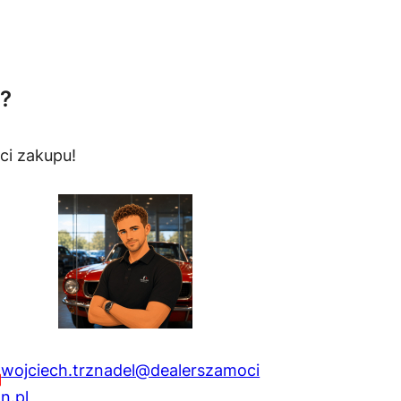
?
ci zakupu!
wojciech.trznadel@dealerszamoci
n.pl