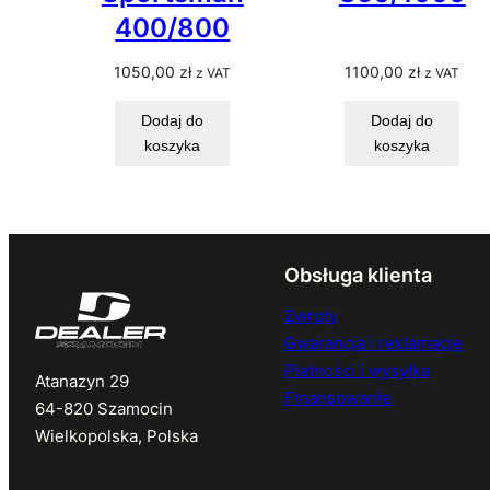
400/800
1050,00
zł
1100,00
zł
z VAT
z VAT
Dodaj do
Dodaj do
koszyka
koszyka
Obsługa klienta
Zwroty
Gwarancja i reklamacje
Płatności i wysyłka
Atanazyn 29
Finansowanie
64-820 Szamocin
Wielkopolska, Polska