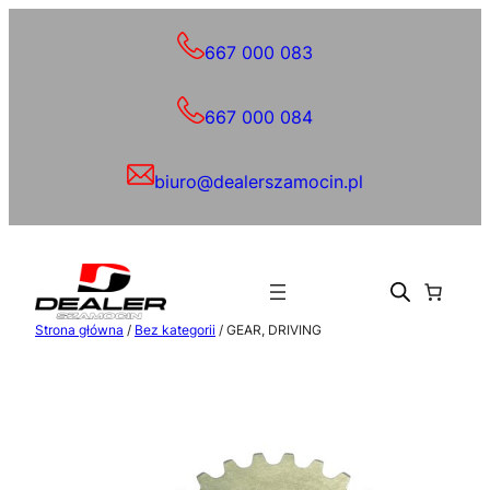
Przejdź
do
667 000 083
treści
667 000 084
biuro@dealerszamocin.pl
Strona główna
/
Bez kategorii
/ GEAR, DRIVING