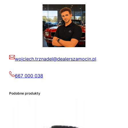
wojciech.trznadel@dealerszamocin.pl
667 000 038
Podobne produkty