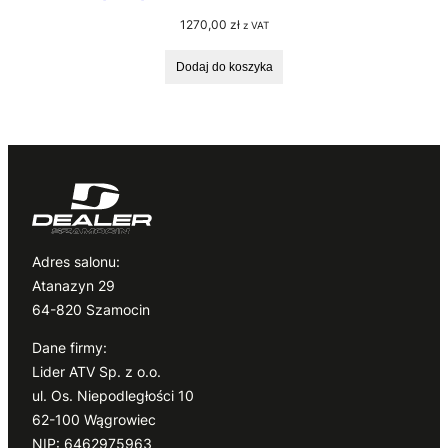
1270,00
zł
z VAT
Dodaj do koszyka
Adres salonu:
Atanazyn 29
64-820 Szamocin
Dane firmy:
Lider ATV Sp. z o.o.
ul. Os. Niepodległości 10
62-100 Wągrowiec
NIP: 6462975963