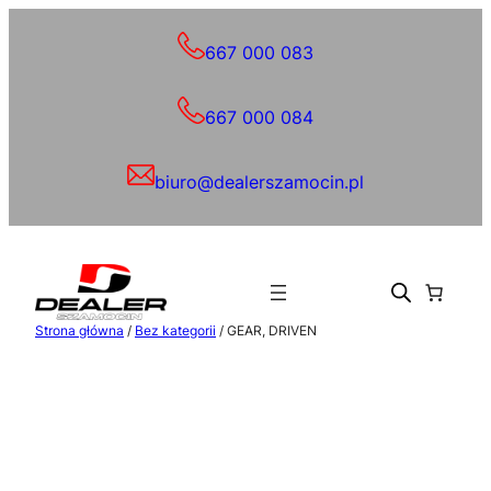
Przejdź
do
667 000 083
treści
667 000 084
biuro@dealerszamocin.pl
Strona główna
/
Bez kategorii
/ GEAR, DRIVEN