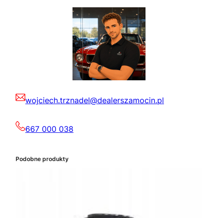
wojciech.trznadel@dealerszamocin.pl
667 000 038
Podobne produkty