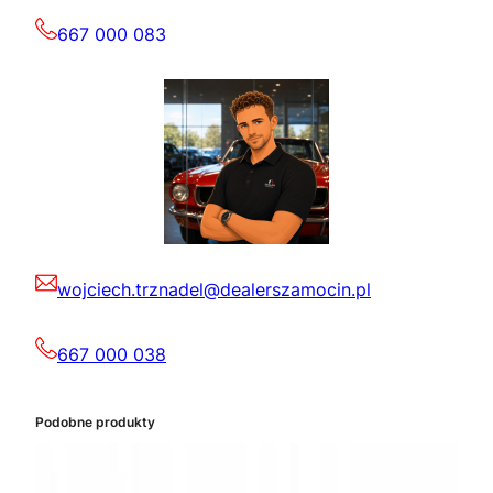
667 000 083
wojciech.trznadel@dealerszamocin.pl
667 000 038
Podobne produkty