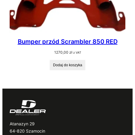
Bumper przód Scrambler 850 RED
1270,00
zł
z VAT
Dodaj do koszyka
Atanazyn 29
64-820 Szamocin