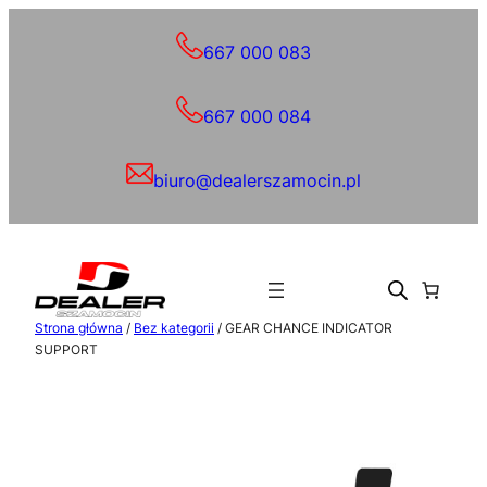
Przejdź
do
667 000 083
treści
667 000 084
biuro@dealerszamocin.pl
Strona główna
/
Bez kategorii
/ GEAR CHANCE INDICATOR
SUPPORT