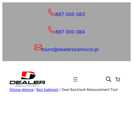
Przejdź
do
667 000 083
treści
667 000 084
biuro@dealerszamocin.pl
Strona główna
/
Bez kategorii
/ Gear Backlash Measurement Tool