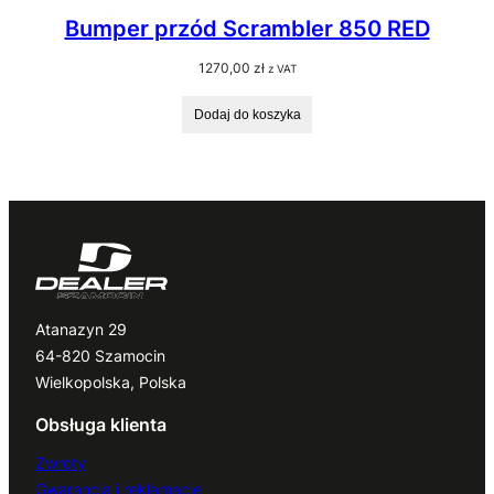
Bumper przód Scrambler 850 RED
1270,00
zł
z VAT
Dodaj do koszyka
Atanazyn 29
64-820 Szamocin
Wielkopolska, Polska
Obsługa klienta
Zwroty
Gwarancja i reklamacje