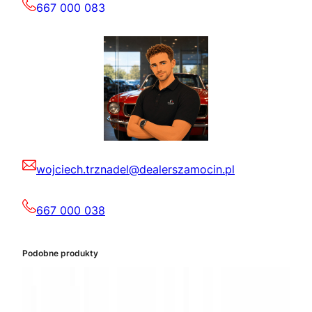
667 000 083
wojciech.trznadel@dealerszamocin.pl
667 000 038
Podobne produkty