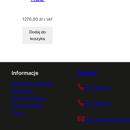
1270,00
zł
z VAT
Dodaj do
koszyka
Informacje
Kontakt
Polityka prywatności
667 000 083
Regulamin
Import pojazdów
667 000 084
Serwis quadów
O nas
biuro@dealerszamocin