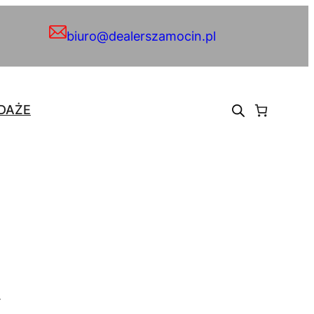
biuro@dealerszamocin.pl
DAŻE
.