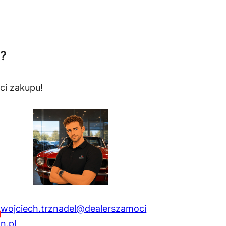
?
ci zakupu!
wojciech.trznadel@dealerszamoci
n.pl