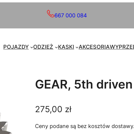
667 000 084
POJAZDY
ODZIEŻ
KASKI
AKCESORIA
WYPRZE
GEAR, 5th driven
275,00
zł
Ceny podane są bez kosztów dostawy