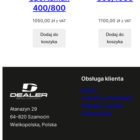
400/800
1050,00
zł
1100,00
zł
z VAT
z VAT
Dodaj do
Dodaj do
koszyka
koszyka
Obsługa klienta
Zwroty
Gwarancja i reklamacje
Płatności i wysyłka
Atanazyn 29
Finansowanie
64-820 Szamocin
Wielkopolska, Polska