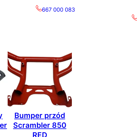
667 000 083
y
Bumper przód
er
Scrambler 850
RED