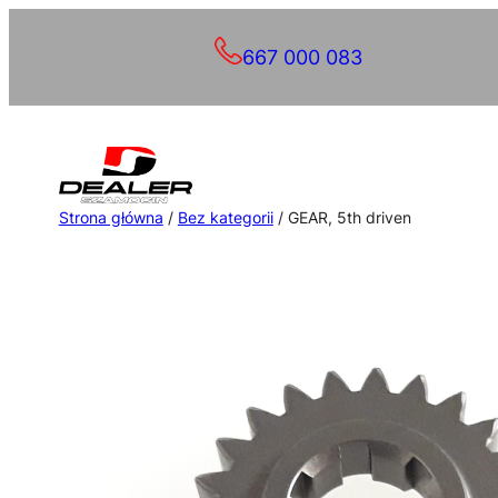
Przejdź
667 000 083
do
treści
Strona główna
/
Bez kategorii
/ GEAR, 5th driven