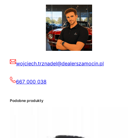
wojciech.trznadel@dealerszamocin.pl
667 000 038
Podobne produkty