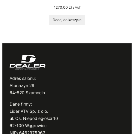
1270,00
zł
z VAT
Dodaj do koszyka
Adres salonu:
Atanazyn 29
64-820 Szamocin
Dane firmy:
Lider ATV Sp. z o.o.
ul. Os. Niepodległości 10
62-100 Wągrowiec
NIP: 6462975963