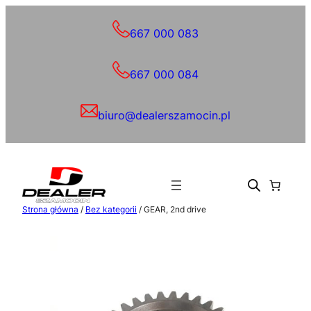
Przejdź
do
667 000 083
treści
667 000 084
biuro@dealerszamocin.pl
Strona główna
/
Bez kategorii
/ GEAR, 2nd drive