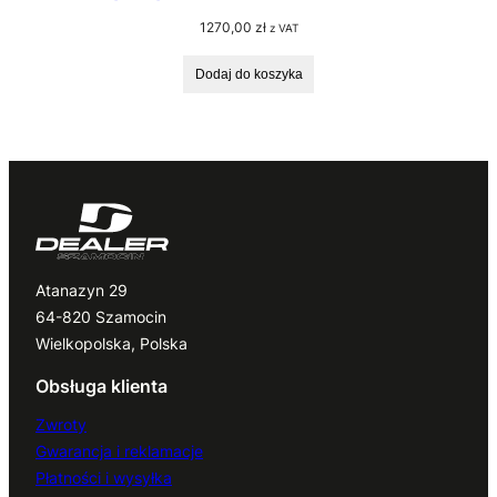
1270,00
zł
z VAT
Dodaj do koszyka
Atanazyn 29
64-820 Szamocin
Wielkopolska, Polska
Obsługa klienta
Zwroty
Gwarancja i reklamacje
Płatności i wysyłka