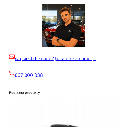
wojciech.trznadel@dealerszamocin.pl
667 000 038
Podobne produkty