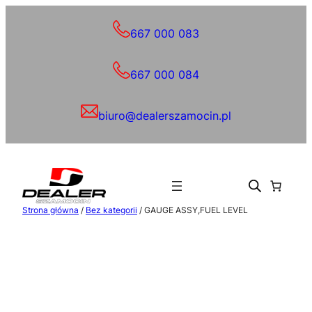
Przejdź
do
667 000 083
treści
667 000 084
biuro@dealerszamocin.pl
Strona główna
/
Bez kategorii
/ GAUGE ASSY,FUEL LEVEL