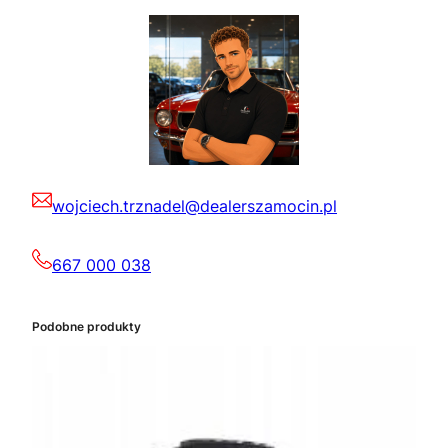
wojciech.trznadel@dealerszamocin.pl
667 000 038
Podobne produkty