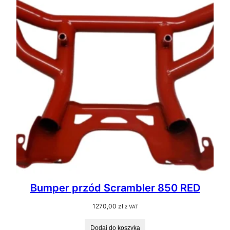
Bumper przód Scrambler 850 RED
1270,00
zł
z VAT
Dodaj do koszyka