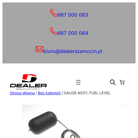
Przejdź
do
667 000 083
treści
667 000 084
biuro@dealerszamocin.pl
Strona główna
/
Bez kategorii
/ GAUGE ASSY, FUEL LEVEL