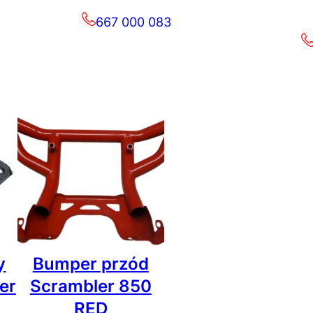
667 000 083
y
Bumper przód
er
Scrambler 850
RED