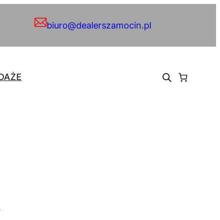
biuro@dealerszamocin.pl
DAŻE
.