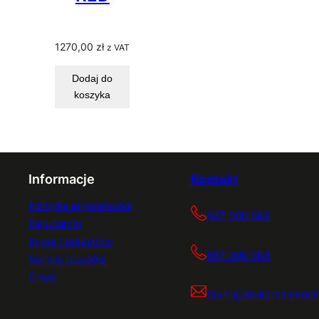
1270,00
zł
z VAT
Dodaj do
koszyka
Informacje
Kontakt
Polityka prywatności
667 000 083
Regulamin
Import pojazdów
667 000 084
Serwis quadów
O nas
biuro@dealerszamocin