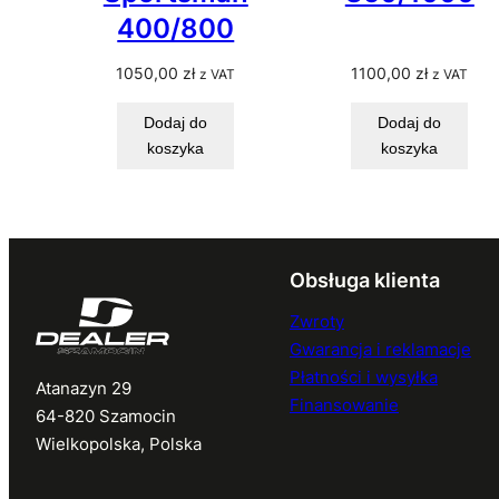
400/800
1050,00
zł
1100,00
zł
z VAT
z VAT
Dodaj do
Dodaj do
koszyka
koszyka
Obsługa klienta
Zwroty
Gwarancja i reklamacje
Płatności i wysyłka
Atanazyn 29
Finansowanie
64-820 Szamocin
Wielkopolska, Polska