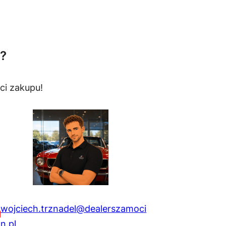
?
ci zakupu!
wojciech.trznadel@dealerszamoci
n.pl