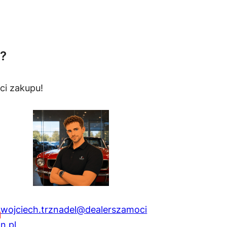
?
ci zakupu!
wojciech.trznadel@dealerszamoci
n.pl