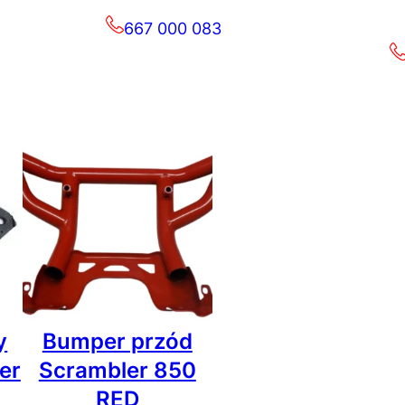
667 000 083
y
Bumper przód
er
Scrambler 850
RED