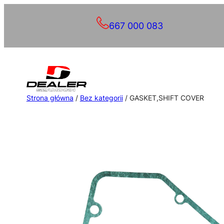
Przejdź
667 000 083
do
treści
Strona główna
/
Bez kategorii
/ GASKET,SHIFT COVER