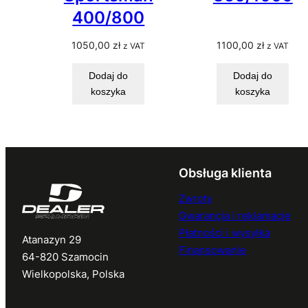
400/800
1050,00
zł
1100,00
zł
z VAT
z VAT
Dodaj do
Dodaj do
koszyka
koszyka
Obsługa klienta
Zwroty
Gwarancja i reklamacje
Płatności i wysyłka
Atanazyn 29
Finansowanie
64-820 Szamocin
Wielkopolska, Polska