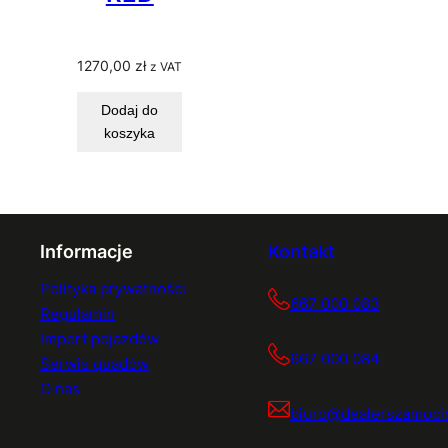
1270,00
zł
z VAT
Dodaj do
koszyka
Informacje
Kontakt
Polityka prywatności
667 000 083
Regulamin
Import pojazdów
667 000 084
Serwis quadów
O nas
biuro@dealerszamocin