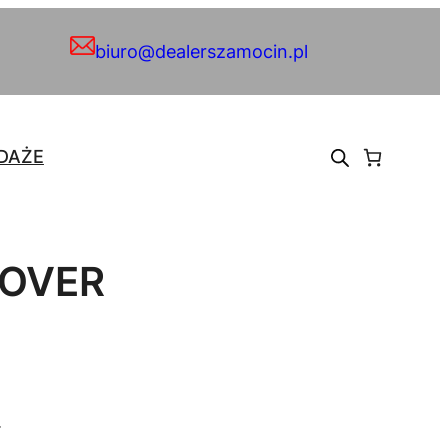
biuro@dealerszamocin.pl
DAŻE
COVER
.