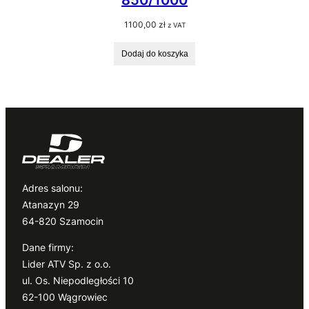
1100,00
zł
z VAT
Dodaj do koszyka
Adres salonu:
Atanazyn 29
64-820 Szamocin
Dane firmy:
Lider ATV Sp. z o.o.
ul. Os. Niepodległości 10
62-100 Wągrowiec