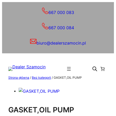
Przejdź
do
667 000 083
treści
667 000 084
biuro@dealerszamocin.pl
Strona główna
/
Bez kategorii
/ GASKET,OIL PUMP
GASKET,OIL PUMP