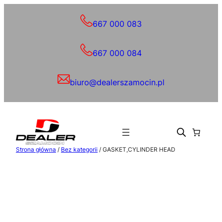
Przejdź
do
667 000 083
treści
667 000 084
biuro@dealerszamocin.pl
Strona główna
/
Bez kategorii
/ GASKET,CYLINDER HEAD