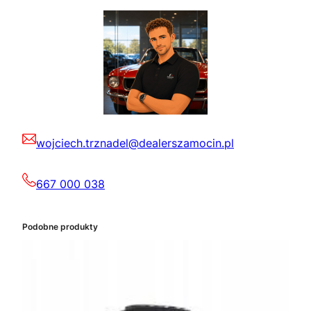
wojciech.trznadel@dealerszamocin.pl
667 000 038
Podobne produkty