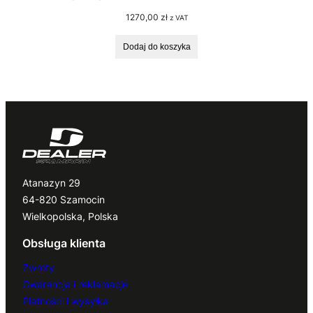
1270,00
zł
z VAT
Dodaj do koszyka
Atanazyn 29
64-820 Szamocin
Wielkopolska, Polska
Obsługa klienta
Zwroty
Gwarancja i reklamacje
Płatności i wysyłka