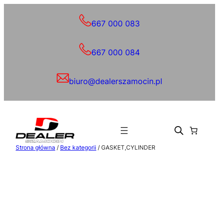
Przejdź
do
667 000 083
treści
667 000 084
biuro@dealerszamocin.pl
Strona główna
/
Bez kategorii
/ GASKET,CYLINDER