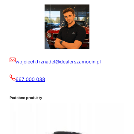
wojciech.trznadel@dealerszamocin.pl
667 000 038
Podobne produkty