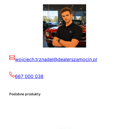
wojciech.trznadel@dealerszamocin.pl
667 000 038
Podobne produkty