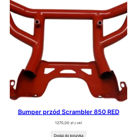
Bumper przód Scrambler 850 RED
1270,00
zł
z VAT
Dodaj do koszyka