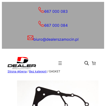
Przejdź
do
667 000 083
treści
667 000 084
biuro@dealerszamocin.pl
Strona główna
/
Bez kategorii
/ GASKET