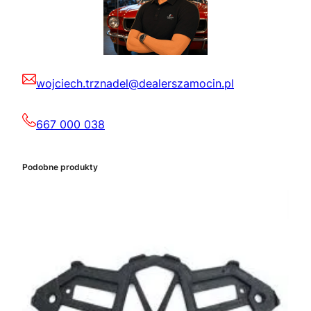
wojciech.trznadel@dealerszamocin.pl
667 000 038
Podobne produkty