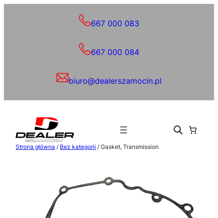
Przejdź
do
667 000 083
treści
667 000 084
biuro@dealerszamocin.pl
Strona główna
/
Bez kategorii
/ Gasket, Transmission