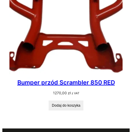
Bumper przód Scrambler 850 RED
1270,00
zł
z VAT
Dodaj do koszyka