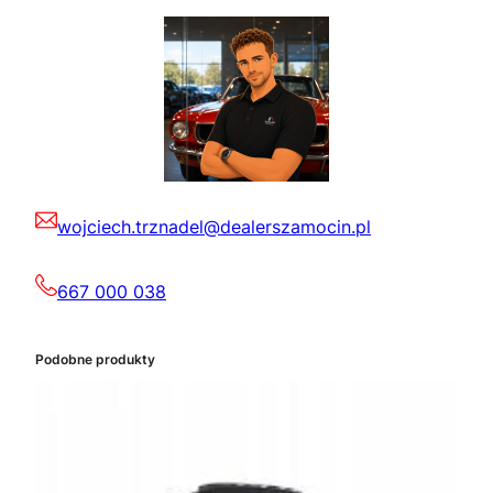
wojciech.trznadel@dealerszamocin.pl
667 000 038
Podobne produkty