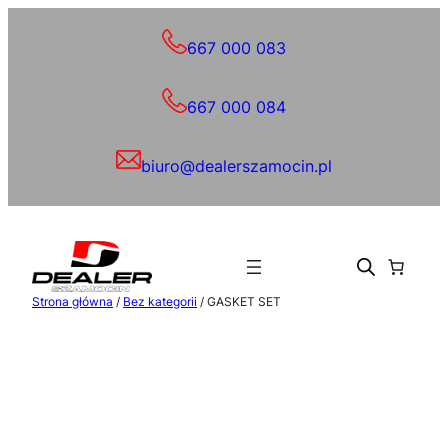
Przejdź
do
667 000 083
treści
667 000 084
biuro@dealerszamocin.pl
Strona główna
/
Bez kategorii
/ GASKET SET