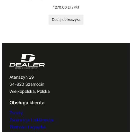
1270,00
zł
z VAT
Dodaj do koszyka
Atanazyn 29
64-820 Szamocin
Wielkopolska, Polska
Obsługa klienta
Zwroty
Gwarancja i reklamacje
Płatności i wysyłka