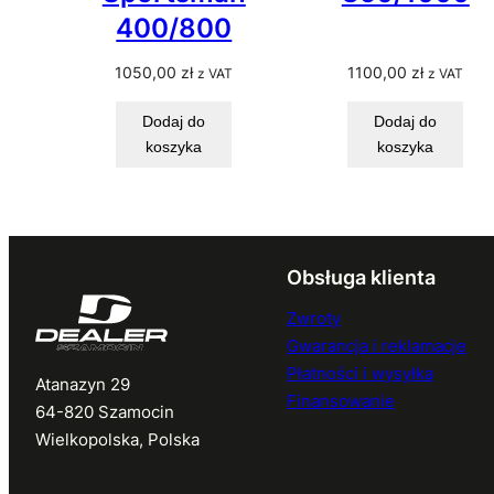
400/800
1050,00
zł
1100,00
zł
z VAT
z VAT
Dodaj do
Dodaj do
koszyka
koszyka
Obsługa klienta
Zwroty
Gwarancja i reklamacje
Płatności i wysyłka
Atanazyn 29
Finansowanie
64-820 Szamocin
Wielkopolska, Polska