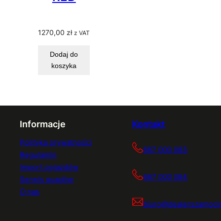
1270,00
zł
z VAT
Dodaj do
koszyka
Informacje
Kontakt
Polityka prywatności
667 000 083
Regulamin
Import pojazdów
667 000 084
Serwis quadów
O nas
biuro@dealerszamocin