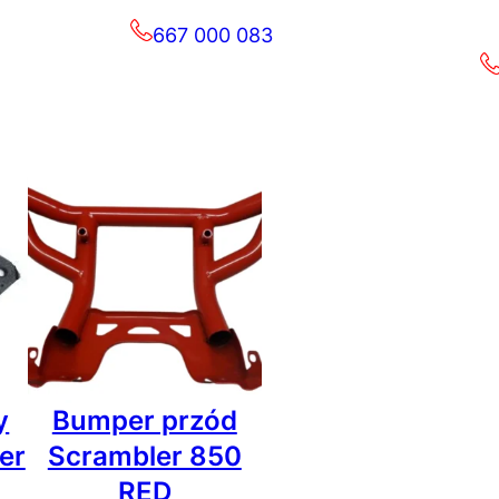
667 000 083
y
Bumper przód
er
Scrambler 850
RED