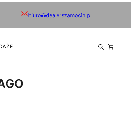
biuro@dealerszamocin.pl
DAŻE
BAGO
.