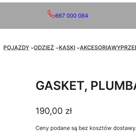
667 000 084
POJAZDY
ODZIEŻ
KASKI
AKCESORIA
WYPRZE
GASKET, PLUM
190,00
zł
Ceny podane są bez kosztów dostawy