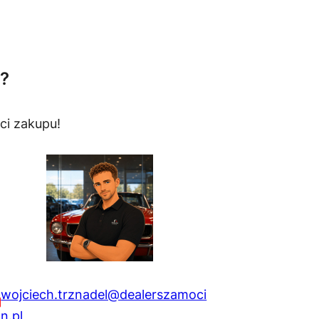
?
ci zakupu!
wojciech.trznadel@dealerszamoci
n.pl