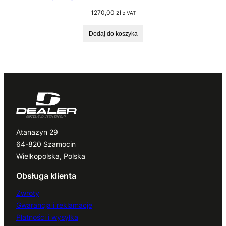
1270,00
zł
z VAT
Dodaj do koszyka
Atanazyn 29
64-820 Szamocin
Wielkopolska, Polska
Obsługa klienta
Zwroty
Gwarancja i reklamacje
Płatności i wysyłka