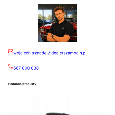
wojciech.trznadel@dealerszamocin.pl
667 000 038
Podobne produkty