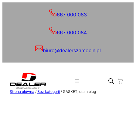
Przejdź
do
667 000 083
treści
667 000 084
biuro@dealerszamocin.pl
Strona główna
/
Bez kategorii
/ GASKET, drain plug