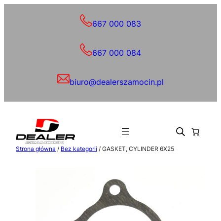
Przejdź
do
667 000 083
treści
667 000 084
biuro@dealerszamocin.pl
Strona główna
/
Bez kategorii
/ GASKET, CYLINDER 6X25