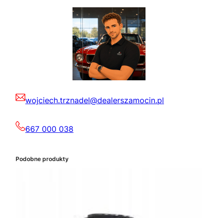
wojciech.trznadel@dealerszamocin.pl
667 000 038
Podobne produkty