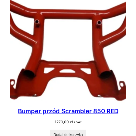
Bumper przód Scrambler 850 RED
1270,00
zł
z VAT
Dodaj do koszyka