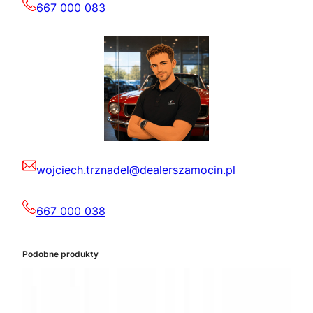
667 000 083
wojciech.trznadel@dealerszamocin.pl
667 000 038
Podobne produkty