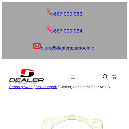
Przejdź
do
667 000 083
treści
667 000 084
biuro@dealerszamocin.pl
Strona główna
/
Bez kategorii
/ Gasket, Connector, Rear Axle G