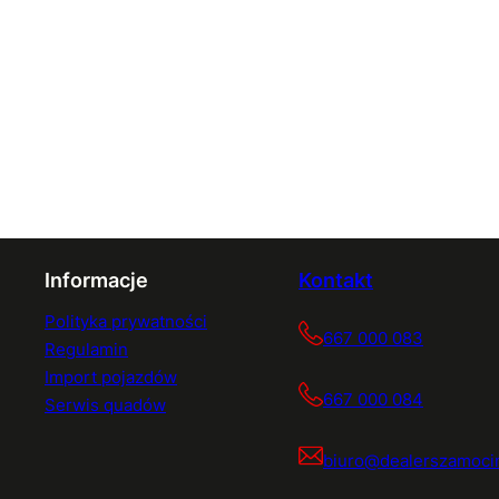
Informacje
Kontakt
Polityka prywatności
667 000 083
Regulamin
Import pojazdów
667 000 084
Serwis quadów
biuro@dealerszamocin