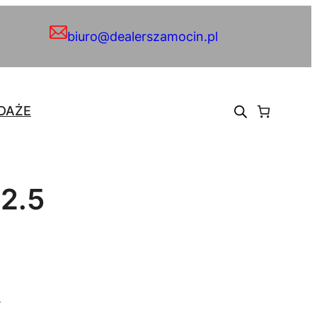
biuro@dealerszamocin.pl
DAŻE
2.5
.