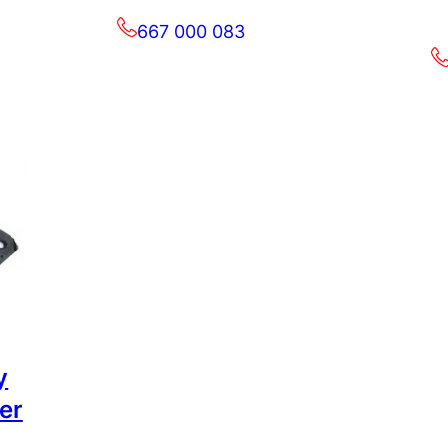
667 000 083
y
er