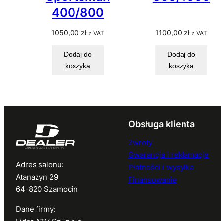
400/800
1050,00
zł
1100,00
zł
z VAT
z VAT
Dodaj do
Dodaj do
koszyka
koszyka
Obsługa klienta
Zwroty
Gwarancja i reklamacje
Adres salonu:
Płatności i wysyłka
Atanazyn 29
Finansowanie
64-820 Szamocin
Dane firmy: