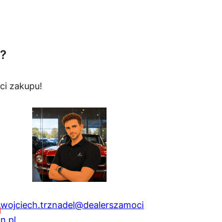
?
ci zakupu!
wojciech.trznadel@dealerszamoci
n.pl