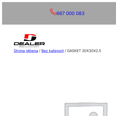
Przejdź
667 000 083
do
treści
Strona główna
/
Bez kategorii
/ GASKET 20X30X2.5