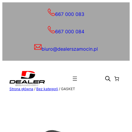
Przejdź
do
667 000 083
treści
667 000 084
biuro@dealerszamocin.pl
Strona główna
/
Bez kategorii
/ GASKET