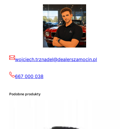
wojciech.trznadel@dealerszamocin.pl
667 000 038
Podobne produkty