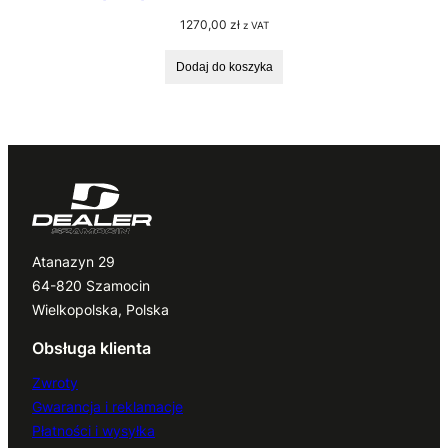
1270,00
zł
z VAT
Dodaj do koszyka
Atanazyn 29
64-820 Szamocin
Wielkopolska, Polska
Obsługa klienta
Zwroty
Gwarancja i reklamacje
Płatności i wysyłka