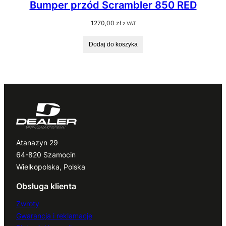
Bumper przód Scrambler 850 RED
1270,00
zł
z VAT
Dodaj do koszyka
Atanazyn 29
64-820 Szamocin
Wielkopolska, Polska
Obsługa klienta
Zwroty
Gwarancja i reklamacje