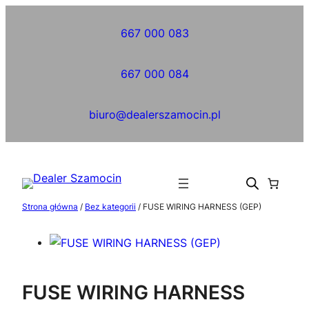
Przejdź
do
667 000 083
treści
667 000 084
biuro@dealerszamocin.pl
Strona główna
/
Bez kategorii
/ FUSE WIRING HARNESS (GEP)
FUSE WIRING HARNESS