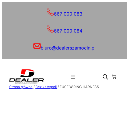
Przejdź
do
667 000 083
treści
667 000 084
biuro@dealerszamocin.pl
Strona główna
/
Bez kategorii
/ FUSE WIRING HARNESS