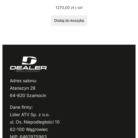
1270,00
zł
z VAT
Dodaj do koszyka
Adres salonu:
Atanazyn 29
64-820 Szamocin
Dane firmy:
Lider ATV Sp. z o.o.
ul. Os. Niepodległości 10
62-100 Wągrowiec
NIP: 6462975963