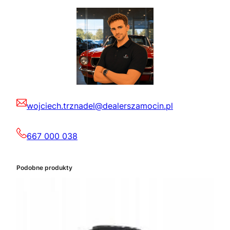
wojciech.trznadel@dealerszamocin.pl
667 000 038
Podobne produkty