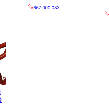
667 000 083
d
0