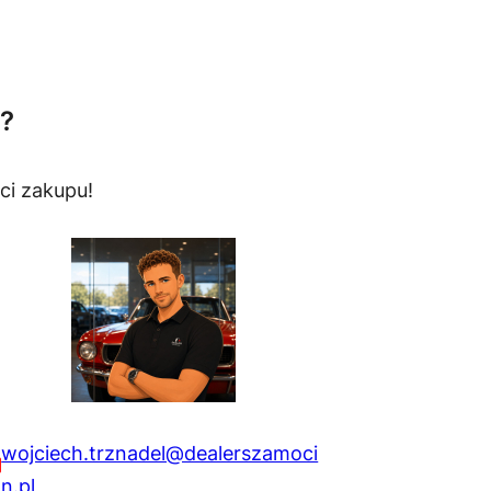
?
ci zakupu!
wojciech.trznadel@dealerszamoci
n.pl