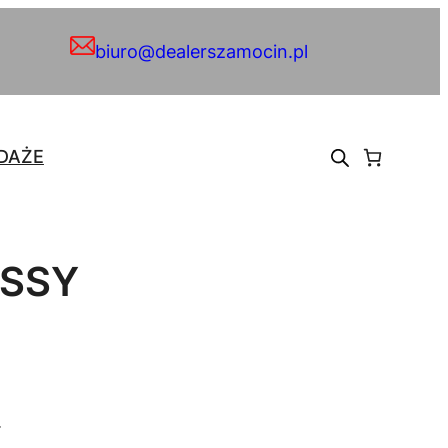
biuro@dealerszamocin.pl
DAŻE
ASSY
.