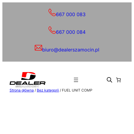
Przejdź
do
667 000 083
treści
667 000 084
biuro@dealerszamocin.pl
Strona główna
/
Bez kategorii
/ FUEL UNIT COMP