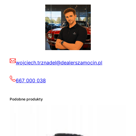
wojciech.trznadel@dealerszamocin.pl
667 000 038
Podobne produkty