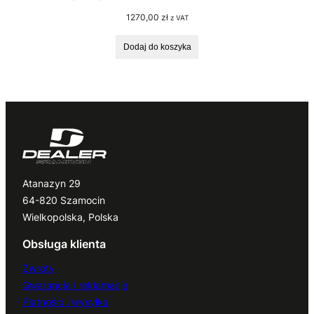
1270,00
zł
z VAT
Dodaj do koszyka
Atanazyn 29
64-820 Szamocin
Wielkopolska, Polska
Obsługa klienta
Zwroty
Gwarancja i reklamacje
Płatności i wysyłka