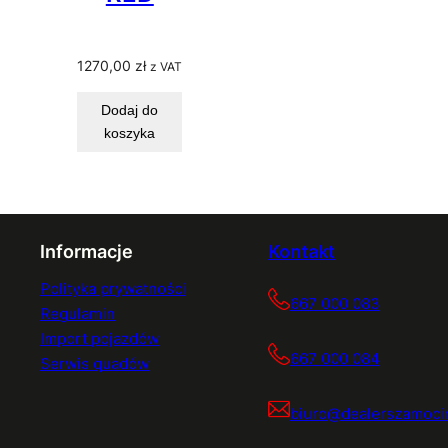
1270,00
zł
z VAT
Dodaj do
koszyka
Informacje
Kontakt
Polityka prywatności
667 000 083
Regulamin
Import pojazdów
667 000 084
Serwis quadów
biuro@dealerszamocin