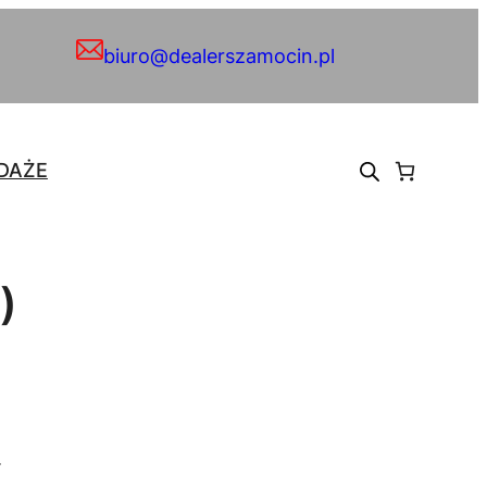
biuro@dealerszamocin.pl
DAŻE
)
.