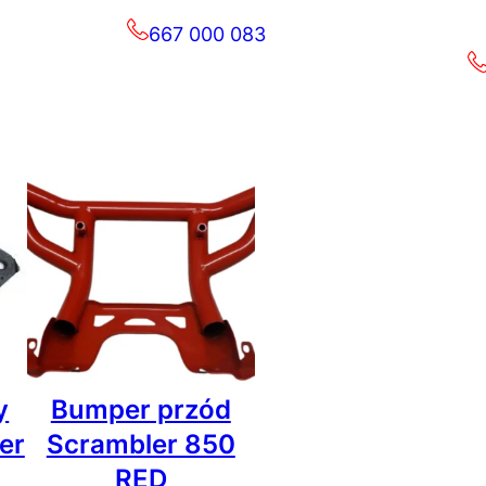
667 000 083
y
Bumper przód
er
Scrambler 850
RED