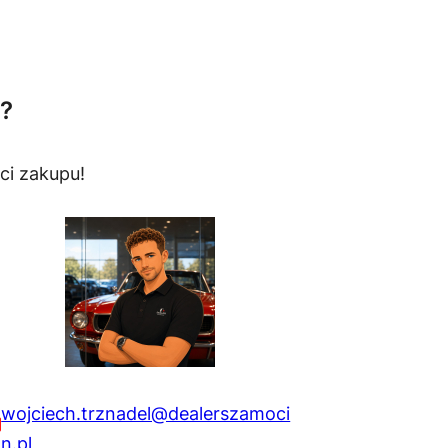
?
ci zakupu!
wojciech.trznadel@dealerszamoci
n.pl