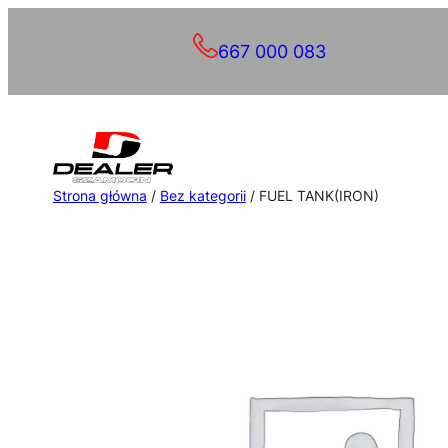
Przejdź
667 000 083
do
treści
Strona główna
/
Bez kategorii
/ FUEL TANK(IRON)