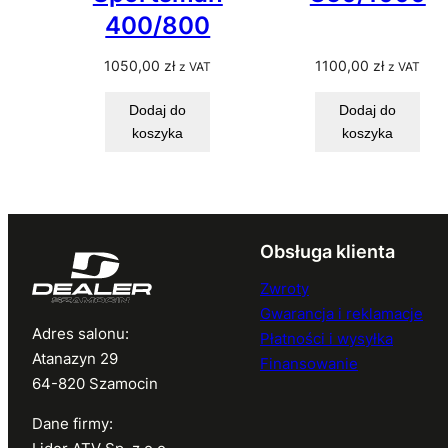
400/800
1050,00
zł
1100,00
zł
z VAT
z VAT
Dodaj do
Dodaj do
koszyka
koszyka
Obsługa klienta
Zwroty
Gwarancja i reklamacje
Adres salonu:
Płatności i wysyłka
Atanazyn 29
Finansowanie
64-820 Szamocin
Dane firmy: