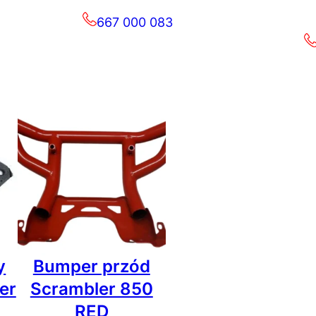
667 000 083
y
Bumper przód
er
Scrambler 850
RED