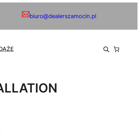
biuro@dealerszamocin.pl
DAŻE
ALLATION
.