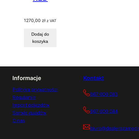
1270,00
zł
z VAT
Dodaj do
koszyka
Informacje
Kontakt
Polityka prywatności
667 000 083
Regulamin
Import pojazdów
667 000 084
Serwis quadów
O nas
biuro@dealerszamocin