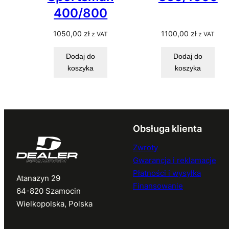
400/800
1050,00
zł
1100,00
zł
z VAT
z VAT
Dodaj do
Dodaj do
koszyka
koszyka
Obsługa klienta
Zwroty
Gwarancja i reklamacje
Płatności i wysyłka
Atanazyn 29
Finansowanie
64-820 Szamocin
Wielkopolska, Polska