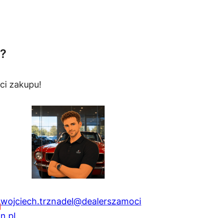
?
ci zakupu!
wojciech.trznadel@dealerszamoci
n.pl