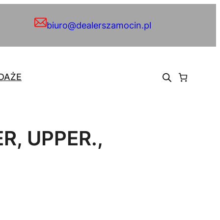
biuro@dealerszamocin.pl
DAŻE
R, UPPER.,