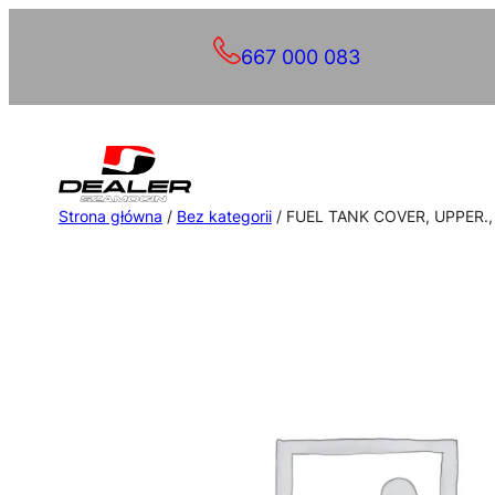
Przejdź
667 000 083
do
treści
Strona główna
/
Bez kategorii
/ FUEL TANK COVER, UPPER.