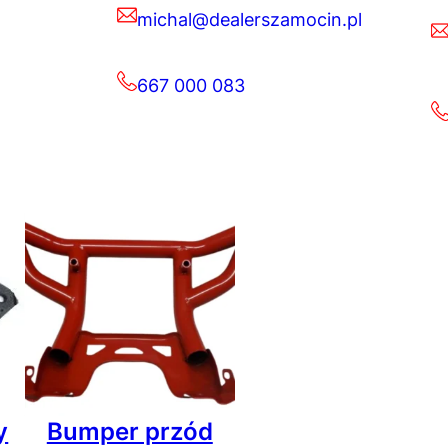
michal@dealerszamocin.pl
667 000 083
y
Bumper przód