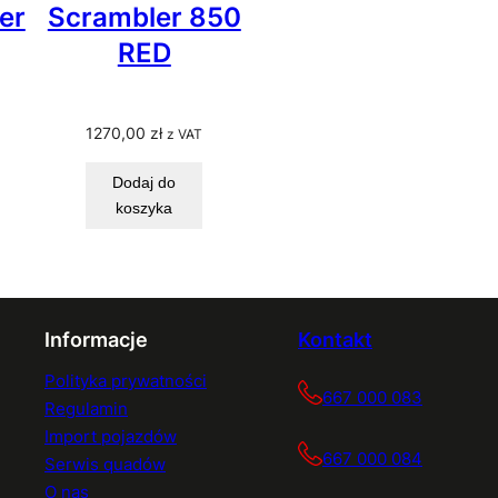
er
Scrambler 850
RED
1270,00
zł
z VAT
Dodaj do
koszyka
Informacje
Kontakt
Polityka prywatności
667 000 083
Regulamin
Import pojazdów
667 000 084
Serwis quadów
O nas