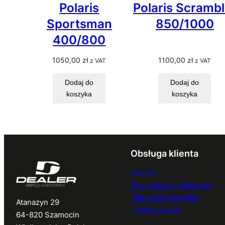
Polaris
Polaris Scrambl
Sportsman
850/1000
400/800
1050,00
zł
1100,00
zł
z VAT
z VAT
Dodaj do
Dodaj do
koszyka
koszyka
Obsługa klienta
Zwroty
Gwarancja i reklamacje
Płatności i wysyłka
Atanazyn 29
Finansowanie
64-820 Szamocin