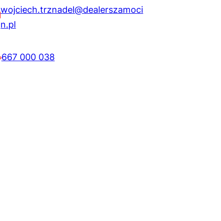
wojciech.trznadel@dealerszamoci
n.pl
667 000 038