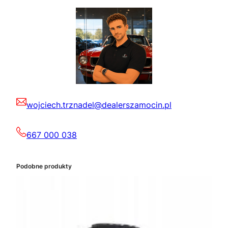
wojciech.trznadel@dealerszamocin.pl
667 000 038
Podobne produkty