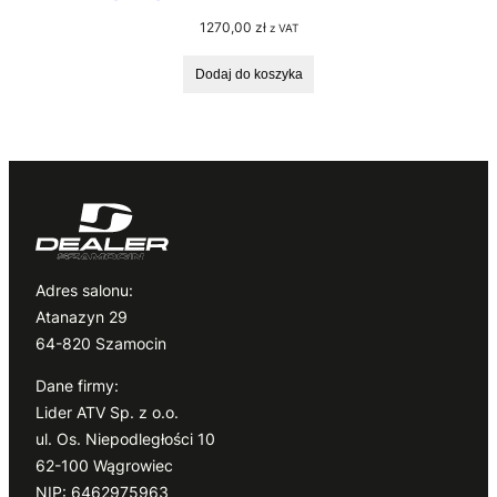
1270,00
zł
z VAT
Dodaj do koszyka
Adres salonu:
Atanazyn 29
64-820 Szamocin
Dane firmy:
Lider ATV Sp. z o.o.
ul. Os. Niepodległości 10
62-100 Wągrowiec
NIP: 6462975963