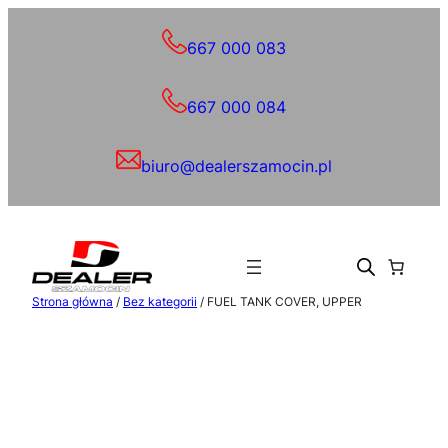
Przejdź
do
667 000 083
treści
667 000 084
biuro@dealerszamocin.pl
Strona główna
/
Bez kategorii
/ FUEL TANK COVER, UPPER