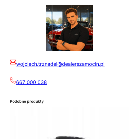
wojciech.trznadel@dealerszamocin.pl
667 000 038
Podobne produkty