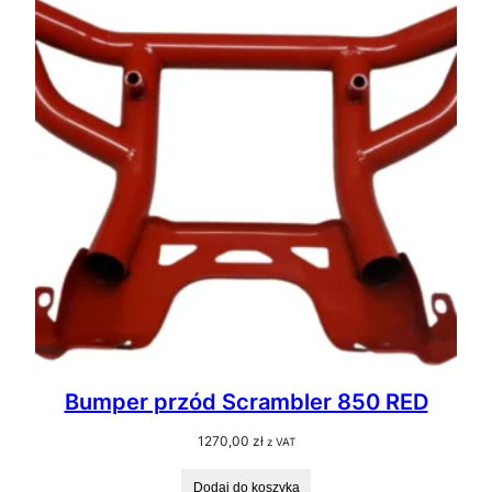
Bumper przód Scrambler 850 RED
1270,00
zł
z VAT
Dodaj do koszyka