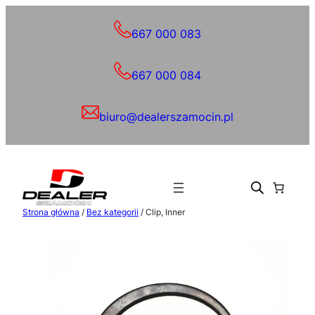
Przejdź
do
667 000 083
treści
667 000 084
biuro@dealerszamocin.pl
Strona główna
/
Bez kategorii
/ Clip, Inner