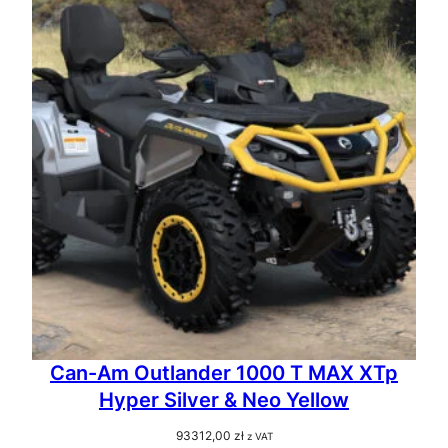
Can-Am Outlander 1000 T MAX XTp
Hyper Silver & Neo Yellow
93312,00
zł
z VAT