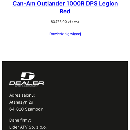
Can-Am Outlander 1000R DPS Legion
Red
80475,00
zł
z VAT
Dowiedz się więcej
Adres salonu:
Atanazyn 29
64-820 Szamocin
Dane firmy:
Lider ATV Sp. z o.o.