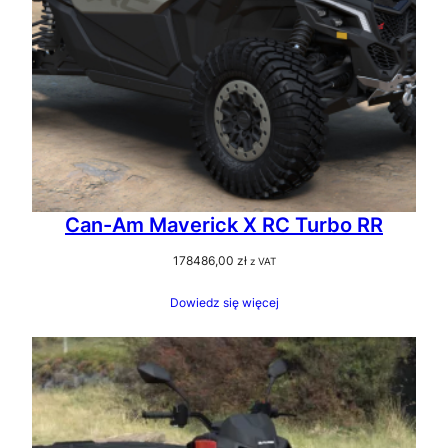
Can-Am Maverick X RC Turbo RR
178486,00
zł
z VAT
Dowiedz się więcej