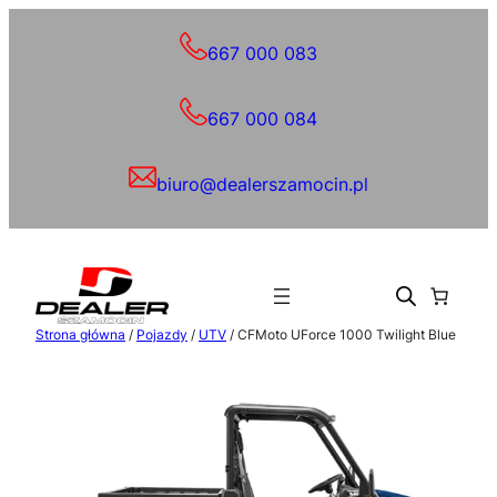
Przejdź
do
667 000 083
treści
667 000 084
biuro@dealerszamocin.pl
Strona główna
/
Pojazdy
/
UTV
/ CFMoto UForce 1000 Twilight Blue