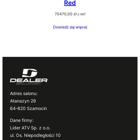
Red
70470,00
zł
z VAT
Dowiedz się więcej
Adres salonu:
Atanazyn 29
64-820 Szamocin
Dane firmy:
Lider ATV Sp. z o.o.
ul. Os. Niepodległości 10