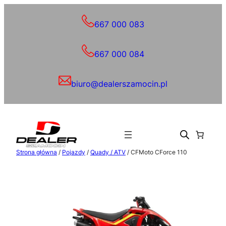
Przejdź
do
667 000 083
treści
667 000 084
biuro@dealerszamocin.pl
Strona główna
/
Pojazdy
/
Quady / ATV
/ CFMoto CForce 110