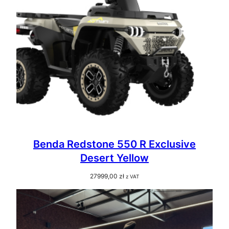
Benda Redstone 550 R Exclusive
Desert Yellow
27999,00
zł
z VAT