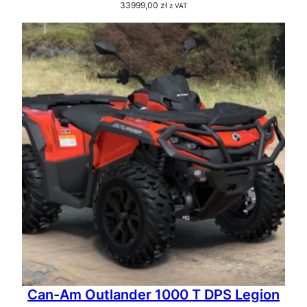
33999,00
zł
z VAT
Can-Am Outlander 1000 T DPS Legion