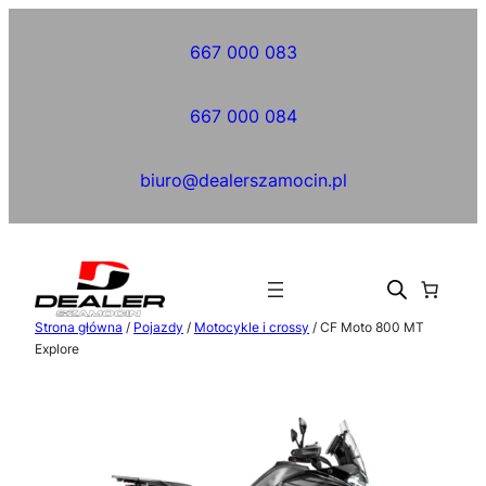
Przejdź
do
667 000 083
treści
667 000 084
biuro@dealerszamocin.pl
Strona główna
/
Pojazdy
/
Motocykle i crossy
/ CF Moto 800 MT
Explore