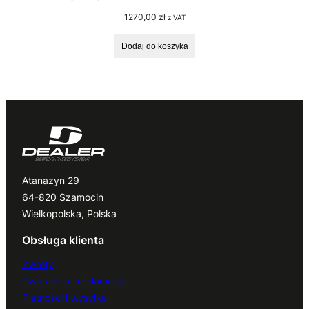
1270,00
zł
z VAT
Dodaj do koszyka
Atanazyn 29
64-820 Szamocin
Wielkopolska, Polska
Obsługa klienta
Zwroty
Gwarancja i reklamacje
Płatności i wysyłka