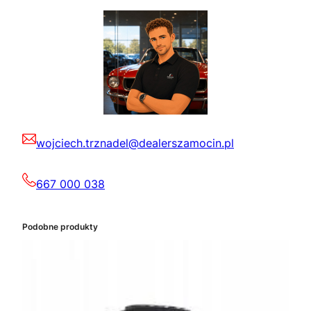
wojciech.trznadel@dealerszamocin.pl
667 000 038
Podobne produkty