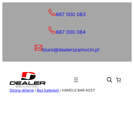
Przejdź
do
667 000 083
treści
667 000 084
biuro@dealerszamocin.pl
Strona główna
/
Bez kategorii
/ HANDLE BAR ASSY