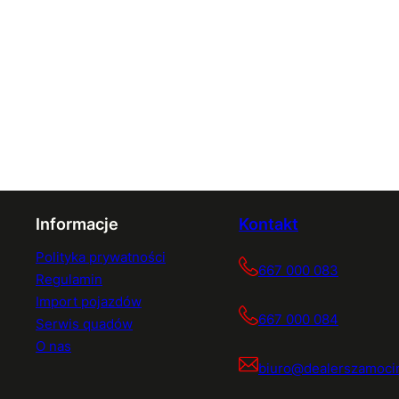
Informacje
Kontakt
Polityka prywatności
667 000 083
Regulamin
Import pojazdów
667 000 084
Serwis quadów
O nas
biuro@dealerszamocin