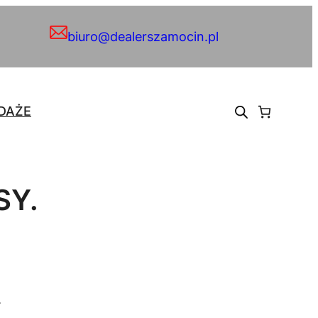
biuro@dealerszamocin.pl
DAŻE
SY.
.