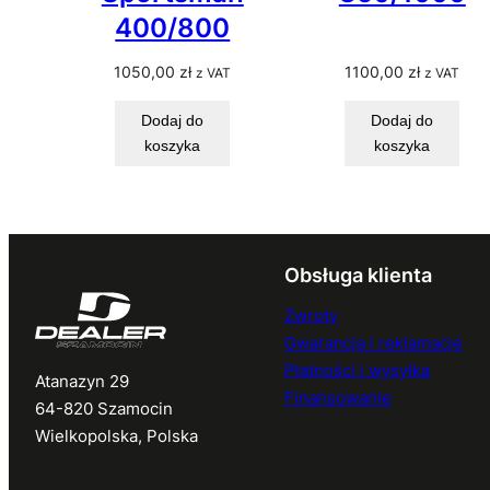
400/800
1050,00
zł
1100,00
zł
z VAT
z VAT
Dodaj do
Dodaj do
koszyka
koszyka
Obsługa klienta
Zwroty
Gwarancja i reklamacje
Płatności i wysyłka
Atanazyn 29
Finansowanie
64-820 Szamocin
Wielkopolska, Polska