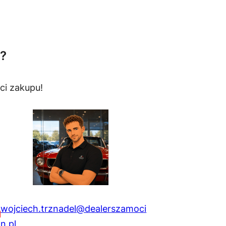
?
ci zakupu!
wojciech.trznadel@dealerszamoci
n.pl