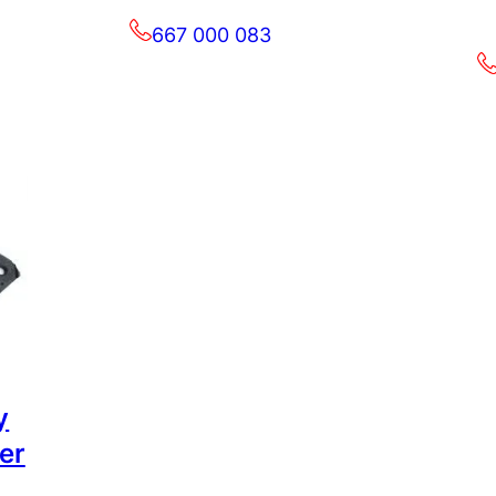
667 000 083
y
er