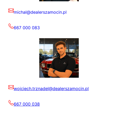
michal@dealerszamocin.pl
667 000 083
wojciech.trznadel@dealerszamocin.pl
667 000 038