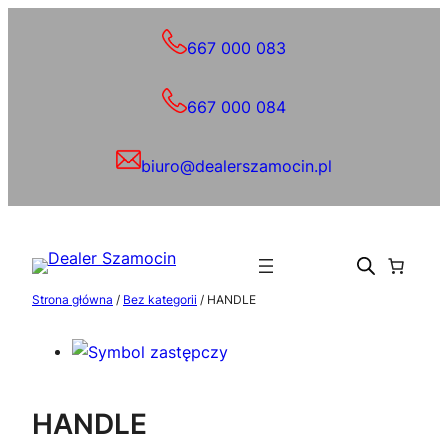
Przejdź
do
667 000 083
treści
667 000 084
biuro@dealerszamocin.pl
Strona główna
/
Bez kategorii
/ HANDLE
HANDLE