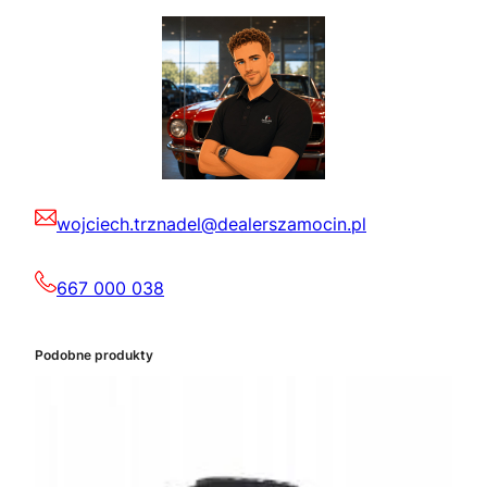
wojciech.trznadel@dealerszamocin.pl
667 000 038
Podobne produkty