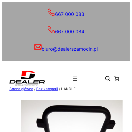
Przejdź
do
667 000 083
treści
667 000 084
biuro@dealerszamocin.pl
Strona główna
/
Bez kategorii
/ HANDLE