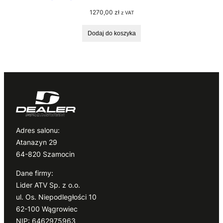
1270,00
zł
z VAT
Dodaj do koszyka
Adres salonu:
Atanazyn 29
64-820 Szamocin
Dane firmy:
Lider ATV Sp. z o.o.
ul. Os. Niepodległości 10
62-100 Wągrowiec
NIP: 6462975963