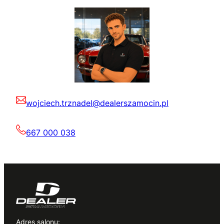
wojciech.trznadel@dealerszamocin.pl
667 000 038
Adres salonu: