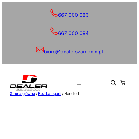
Przejdź
do
667 000 083
treści
667 000 084
biuro@dealerszamocin.pl
Strona główna
/
Bez kategorii
/ Handle 1