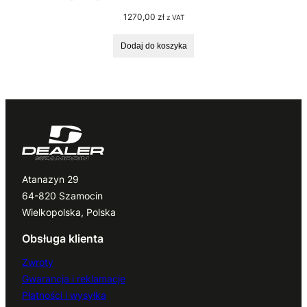
1270,00
zł
z VAT
Dodaj do koszyka
Atanazyn 29
64-820 Szamocin
Wielkopolska, Polska
Obsługa klienta
Zwroty
Gwarancja i reklamacje
Płatności i wysyłka