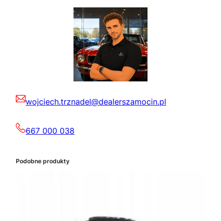
wojciech.trznadel@dealerszamocin.pl
667 000 038
Podobne produkty