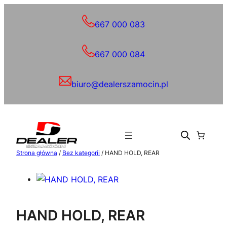
Przejdź
do
667 000 083
treści
667 000 084
biuro@dealerszamocin.pl
Strona główna
/
Bez kategorii
/ HAND HOLD, REAR
HAND HOLD, REAR